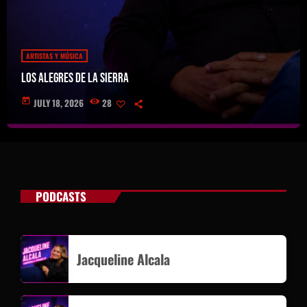
ARTISTAS Y MÚSICA
Los Alegres de la Sierra
today
JULY 18, 2026
28
PODCASTS
Jacqueline Alcala