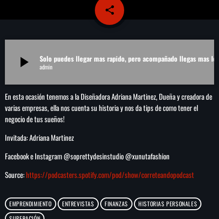
share
email
play_arrow
LA CAMPESINA 104.5 FM
play_arrow
LA CAMPESINA GEORGIA
Solo puedes llegar mas rapido, pero
play_arrow
admin
INICIO
En esta ocasión tenemos a la Diseñadora Adriana Martinez, Dueña y creadora de
varias empresas, ella nos cuenta su historia y nos da tips de como tener el
NOTAS
negocio de tus sueños!
Invitada: Adriana Martinez
PROGRAMACIÓN
keyboard_arrow_down
Facebook e Instagram @soprettydesinstudio @xunutafashion
LOCUCIÓN (TALENTO AL AIRE)
COMUNÍCATE
Source:
https://podcasters.spotify.com/pod/show/correteandopodcast
RANKING
PUBLICIDAD
EMPRENDIMIENTO
ENTREVISTAS
FINANZAS
HISTORIAS PERSONALES
HISTORIA
SUPERACIÓN