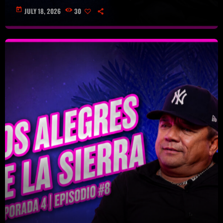
today
JULY 18, 2026
30