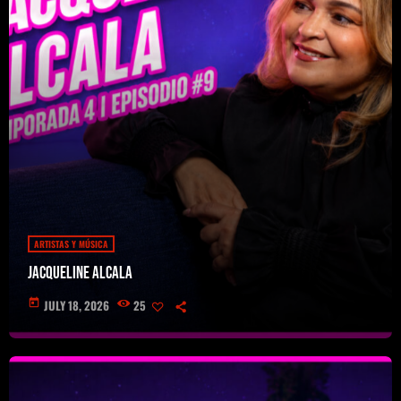
ARTISTAS Y MÚSICA
Jacqueline Alcala
today
JULY 18, 2026
25