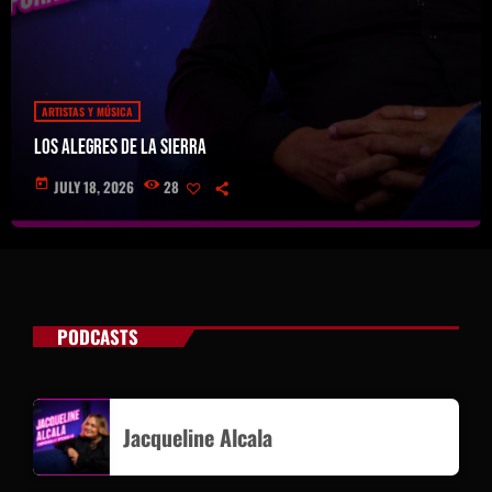
ARTISTAS Y MÚSICA
Los Alegres de la Sierra
today
JULY 18, 2026
28
PODCASTS
Jacqueline Alcala