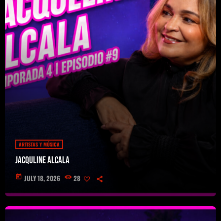
ARTISTAS Y MÚSICA
Jacquline Alcala
today
JULY 18, 2026
28