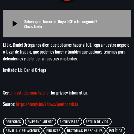
play_arrow
LA CAMPESINA 104.5 FM
Sabes que hacer si llega ICE a tu negocio?
play_arrow
play_arrow
LA CAMPESINA GEORGIA
Chavez Media
El Lic. Daniel Ortega nos dice que podemos hacer si ICE llega a nuestro negocio
o lugar de trabajo, que podemos hacer y tambien que opciones tenemos para
INICIO
defendernos y defender a nuestros empleados.
Invitado: Lic. Daniel Ortega
NOTAS
PROGRAMACIÓN
keyboard_arrow_down
See
omnystudio.com/listener
for privacy information.
LOCUCIÓN (TALENTO AL AIRE)
COMUNÍCATE
Source:
https://omny.fm/shows/puntodevista
RANKING
PUBLICIDAD
DERECHOS
EMPRENDIMIENTO
ENTREVISTAS
ESTILO DE VIDA
HISTORIA
FAMILIA Y RELACIONES
FINANZAS
HISTORIAS PERSONALES
POLÍTICA