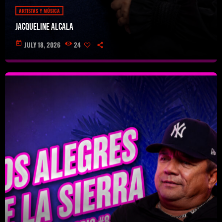
ARTISTAS Y MÚSICA
Jacqueline Alcala
today
JULY 18, 2026
24