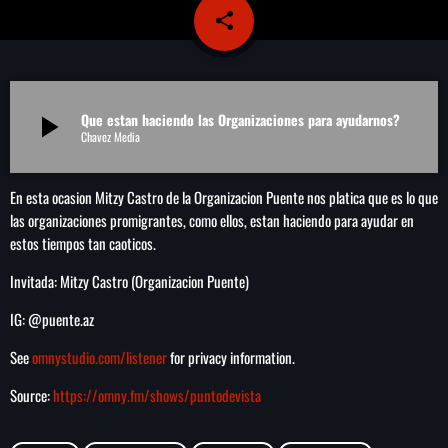
share
email
play_arrow
LA CAMPESINA 104.5 FM
play_arrow
LA CAMPESINA GEORGIA
Que estan haciendo las Organizaciones para ayudarnos?
play_arrow
Chavez Media
INICIO
En esta ocasion Mitzy Castro de la Organizacion Puente nos platica que es lo que
las organizaciones promigrantes, como ellos, estan haciendo para ayudar en
NOTAS
estos tiempos tan caoticos.
Invitada: Mitzy Castro (Organizacion Puente)
PROGRAMACIÓN
keyboard_arrow_down
IG: @puente.az
LOCUCIÓN (TALENTO AL AIRE)
COMUNÍCATE
See
omnystudio.com/listener
for privacy information.
RANKING
PUBLICIDAD
Source:
https://omny.fm/shows/puntodevista
HISTORIA