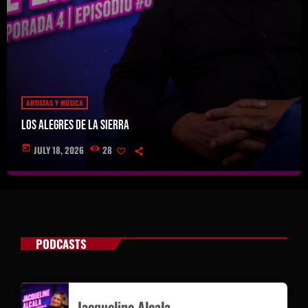
ARTISTAS Y MÚSICA
Los Alegres de la Sierra
today
JULY 18, 2026
28
PODCASTS
Jacqueline Alcala