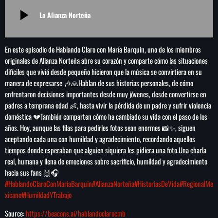
play_arrow
play_arrow
LA CAMPESINA 104.5 FM
La Alianza Norteña
play_arrow
LA CAMPESINA GEORGIA
En este episodio de Hablando Claro con María Barquin, uno de los miembros
originales de Alianza Norteña abre su corazón y comparte cómo las situaciones
difíciles que vivió desde pequeño hicieron que la música se convirtiera en su
manera de expresarse 🎶🙏Hablan de sus historias personales, de cómo
enfrentaron decisiones importantes desde muy jóvenes, desde convertirse en
INICIO
padres a temprana edad 👶, hasta vivir la pérdida de un padre y sufrir violencia
doméstica 💔También comparten cómo ha cambiado su vida con el paso de los
NOTAS
años. Hoy, aunque las filas para pedirles fotos sean enormes 📸✨, siguen
aceptando cada una con humildad y agradecimiento, recordando aquellos
PROGRAMACIÓN
keyboard_arrow_down
tiempos donde esperaban que alguien siquiera les pidiera una foto.Una charla
real, humana y llena de emociones sobre sacrificio, humildad y agradecimiento
LOCUCIÓN (TALENTO AL AIRE)
COMUNÍCATE
hacia sus fans 🙌🎧
RANKING
#HablandoClaroConMariaBarquin
#AlianzaNorteña
#HistoriasDeVida
#RegionalMe
PUBLICIDAD
xicano
#HumildadYTrabajo
HISTORIA
Source:
https://beacons.ai/hablandoclarocmb