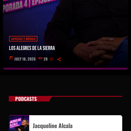
ARTISTAS Y MÚSICA
Los Alegres de la Sierra
today
JULY 18, 2026
28
PODCASTS
Jacqueline Alcala