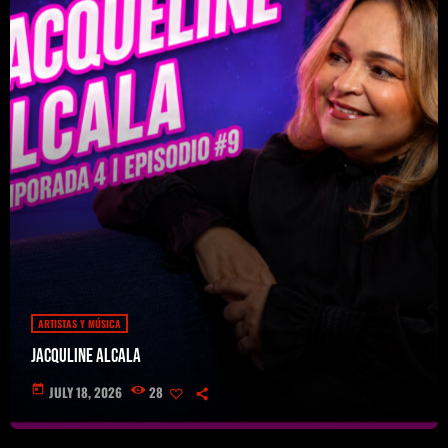
Concacaf
ARTISTAS Y MÚSICA
Jacquline Alcala
today
JULY 18, 2026
28