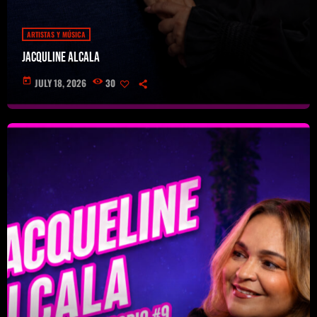
ARTISTAS Y MÚSICA
Jacquline Alcala
today
JULY 18, 2026
30