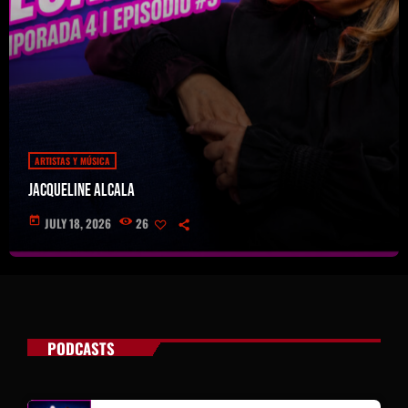
ARTISTAS Y MÚSICA
Jacqueline Alcala
today
JULY 18, 2026
26
PODCASTS