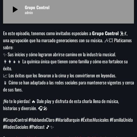
play_arrow
Grupo Control
play_arrow
LA CAMPESINA 104.5 FM
admin
play_arrow
LA CAMPESINA GEORGIA
En este episodio, tenemos como invitados especiales a
Grupo Control
🕺💃,
una agrupación que ha marcado generaciones con su música. 🎶💥 Platicamos
sobre:
✨ Sus inicios y cómo lograron abrirse camino en la industria musical.
INICIO
👨‍👩‍👧‍👦 La química única que tienen como familia y cómo eso fortalece su
éxito.
NOTAS
📈 Los éxitos que los llevaron a la cima y los convirtieron en leyendas.
📱 Cómo se han adaptado a las redes sociales para mantenerse vigentes y cerca
PROGRAMACIÓN
keyboard_arrow_down
de sus fans.
¡No te lo pierdas! 🔥 Dale play y disfruta de esta charla llena de música,
LOCUCIÓN (TALENTO AL AIRE)
COMUNÍCATE
historias y diversión. 🎧🎤
RANKING
PUBLICIDAD
#GrupoControl #HablandoClaro #MariaBarquin #ÉxitosMusicales #FamiliaUnida
#RedesSociales #Podcast 🎵✨
HISTORIA