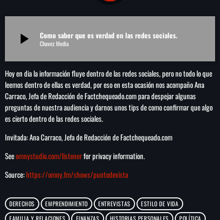
play_arrow
LA CAMPESINA 104.5 FM
Como saber que es verdad en las redes sociales.
play_arrow
play_arrow
LA CAMPESINA GEORGIA
Chavez Media
Hoy en dia la información fluye dentro de las redes sociales, pero no todo lo que
leemos dentro de ellas es verdad, por eso en esta ocasión nos acompaño Ana
INICIO
Carraco, Jefa de Redacción de Factchequeado.com para despejar algunas
preguntas de nuestra audiencia y darnos unos tips de como confirmar que algo
NOTAS
es cierto dentro de las redes sociales.
Invitada: Ana Carraco, Jefa de Redacción de Factchequeado.com
PROGRAMACIÓN
keyboard_arrow_down
See
omnystudio.com/listener
for privacy information.
LOCUCIÓN (TALENTO AL AIRE)
COMUNÍCATE
Source:
https://omny.fm/shows/puntodevista
RANKING
PUBLICIDAD
DERECHOS
EMPRENDIMIENTO
ENTREVISTAS
ESTILO DE VIDA
HISTORIA
FAMILIA Y RELACIONES
FINANZAS
HISTORIAS PERSONALES
POLÍTICA