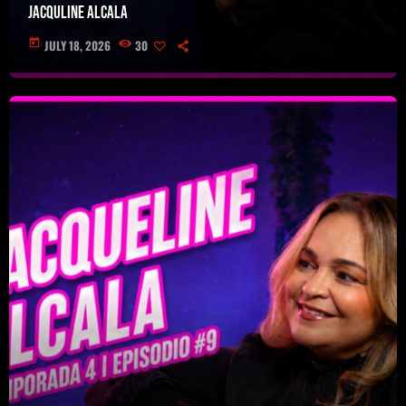
Jacquline Alcala
today
JULY 18, 2026
30