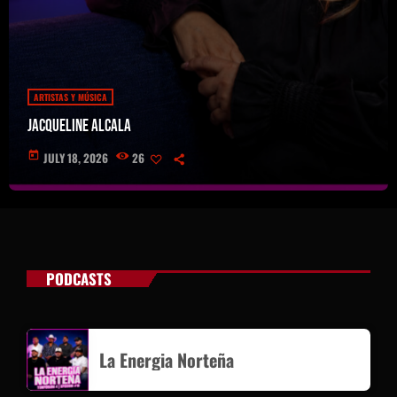
ARTISTAS Y MÚSICA
Jacqueline Alcala
today
JULY 18, 2026
26
PODCASTS
La Energia Norteña