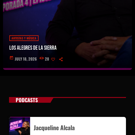
ARTISTAS Y MÚSICA
Los Alegres de la Sierra
today
JULY 18, 2026
28
PODCASTS
Jacqueline Alcala