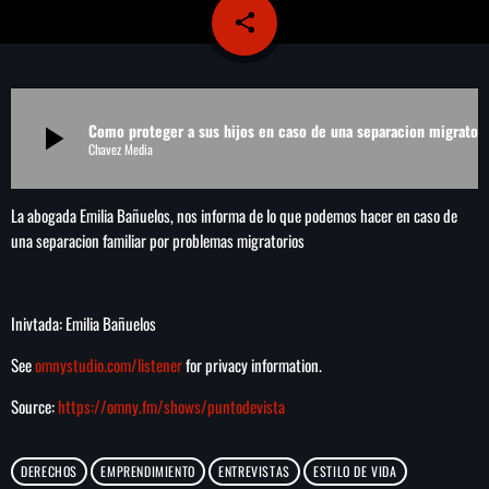
share
email
play_arrow
LA CAMPESINA 104.5 FM
play_arrow
LA CAMPESINA GEORGIA
Como proteger a sus hijos en caso de una separacion migratori
play_arrow
Chavez Media
INICIO
La abogada Emilia Bañuelos, nos informa de lo que podemos hacer en caso de
una separacion familiar por problemas migratorios
NOTAS
PROGRAMACIÓN
keyboard_arrow_down
Inivtada: Emilia Bañuelos
LOCUCIÓN (TALENTO AL AIRE)
See
omnystudio.com/listener
for privacy information.
COMUNÍCATE
RANKING
Source:
https://omny.fm/shows/puntodevista
PUBLICIDAD
HISTORIA
DERECHOS
EMPRENDIMIENTO
ENTREVISTAS
ESTILO DE VIDA