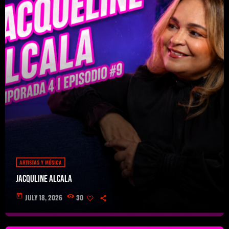
ARTISTAS Y MÚSICA
Jacquline Alcala
today
JULY 18, 2026
30