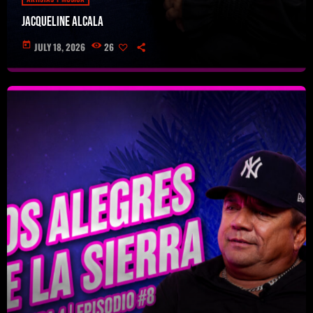
Jacqueline Alcala
today
JULY 18, 2026
26