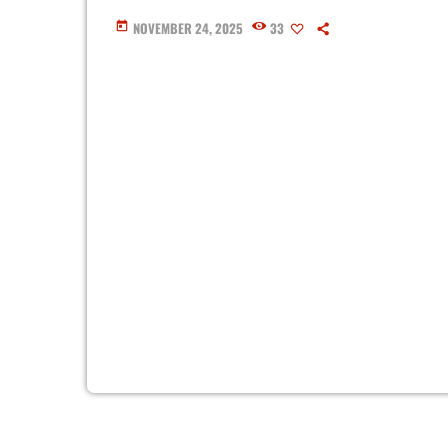
NOVEMBER 24, 2025
33
today