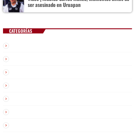
ser asesinado en Uruapan
CATEGORÍAS
Chisme y Farándula
Deportes
Economía
El Malcriado
En Tendencia
General
Inmigración