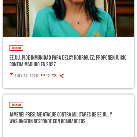
MUNDO
EE.UU. pide inmunidad para Delcy Rodríguez; proponen juicio
contra Maduro en 2027
today
JULY 24, 2026
12
MUNDO
Jamenei presume ataque contra militares de EE.UU. y
Washington responde con bombardeos
El Mando Central estadounidense informó que la ofensiva alcanzó