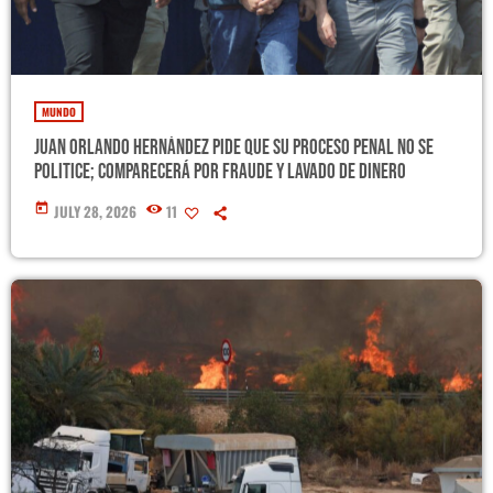
play_arrow
LA CAMPESINA 104.5 FM
play_arrow
LA CAMPESINA GEORGIA
MUNDO
Juan Orlando Hernández pide que su proceso penal no se
politice; comparecerá por fraude y lavado de dinero
INICIO
today
JULY 28, 2026
11
NOTAS
PROGRAMACIÓN
keyboard_arrow_down
LOCUCIÓN (TALENTO AL AIRE)
COMUNÍCATE
RANKING
PUBLICIDAD
HISTORIA