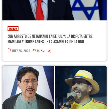
MUNDO
¿Un arresto de Netanyahu en EE. UU.?: La disputa entre
Mamdani y Trump antes de la Asamblea de la ONU
today
JULY 26, 2026
14