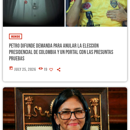
MUNDO
Petro difunde demanda para anular la elección
presidencial de Colombia y un portal con las presuntas
pruebas
today
JULY 25, 2026
19