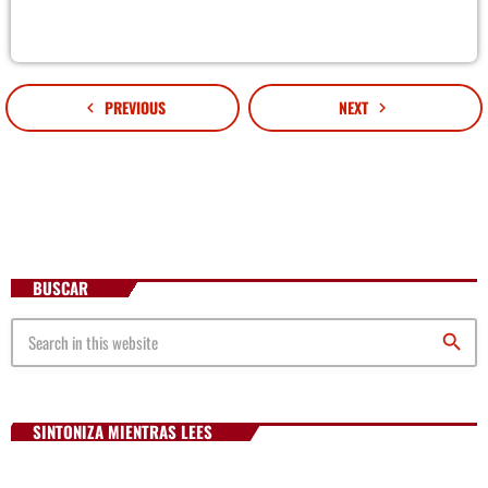
PREVIOUS
NEXT
navigate_before
navigate_next
BUSCAR
search
SINTONIZA MIENTRAS LEES