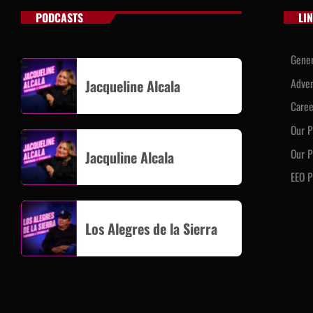
PODCASTS
LI
Gener
Adver
Jacqueline Alcala
Caree
Our 
Our P
Jacquline Alcala
EEO P
Los Alegres de la Sierra