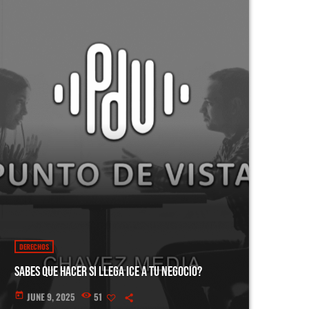
DERECHOS
Sabes que hacer si llega ICE a tu negocio?
JUNE 9, 2025
51
today