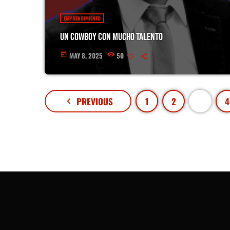
EMPRENDIMIENTO
Un Cowboy con mucho talento
MAY 8, 2025
50
today
PREVIOUS
1
2
3
4
navigate_before