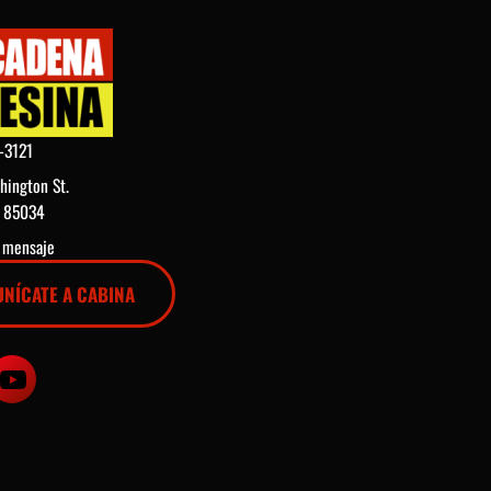
-3121
hington St.
Z 85034
n mensaje
NÍCATE A CABINA