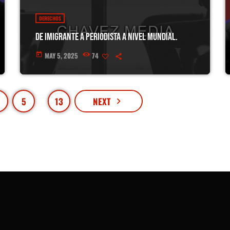
DERECHOS
De imigrante a periodista a nivel mundial.
MAY 5, 2025
74
today
…
5
13
NEXT
navigate_next