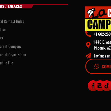
NKS / ENLACES
al Contest Rules
tise
+1 602-269
rs
1440 E. Was
Parent Company
Phoenix, A
arent Organization
Envíanos u
ublic File
COMU