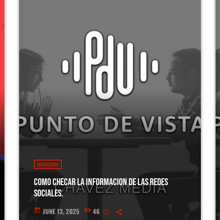
DERECHOS
Como checar la informacion de las redes
sociales.
JUNE 13, 2025
46
today