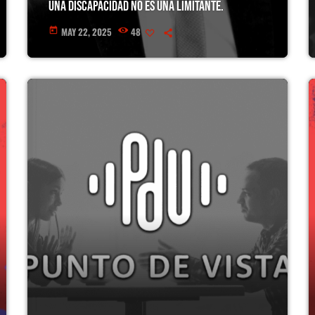
Una discapacidad no es una limitante.
MAY 22, 2025
48
today