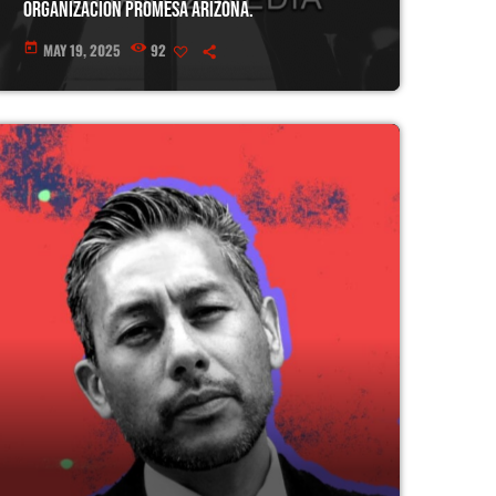
Organización Promesa Arizona.
MAY 19, 2025
92
today